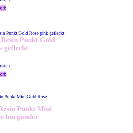
orb
 Resin Punkt Gold
k gefleckt
osten
orb
Resin Punkt Mini
se burgunder