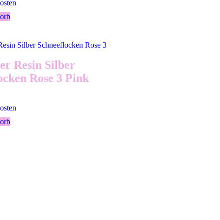
osten
orb
r Resin Silber
ocken Rose 3 Pink
osten
orb