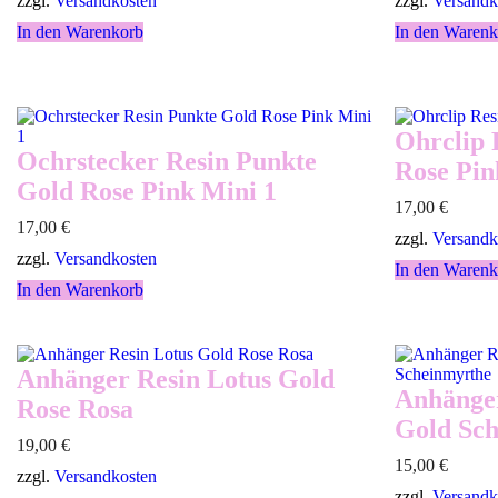
zzgl.
Versandkosten
zzgl.
Versandk
In den Warenkorb
In den Warenk
Ohrclip 
Ochrstecker Resin Punkte
Rose Pin
Gold Rose Pink Mini 1
17,00
€
17,00
€
zzgl.
Versandk
zzgl.
Versandkosten
In den Warenk
In den Warenkorb
Anhänger Resin Lotus Gold
Anhänger
Rose Rosa
Gold Sc
19,00
€
15,00
€
zzgl.
Versandkosten
zzgl.
Versandk