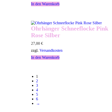
In den Warenkorb
Ohrhänger Schneeflocke Pink
Rose Silber
27,00
€
zzgl.
Versandkosten
In den Warenkorb
1
2
3
4
5
6
→