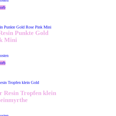
osten
orb
Resin Punkte Gold
k Mini
osten
orb
 Resin Tropfen klein
heinmyrthe
osten