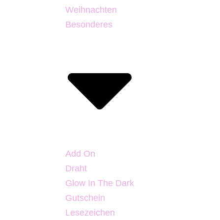
Weihnachten
Besonderes
Add On
Draht
Glow In The Dark
Gutschein
Lesezeichen