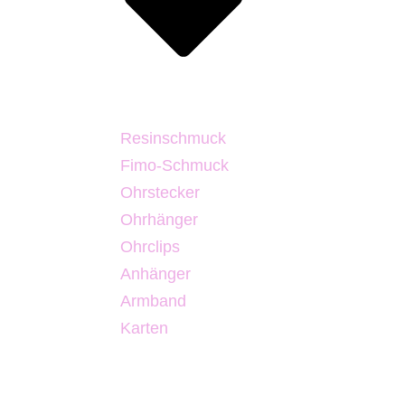
Resinschmuck
Fimo-Schmuck
Ohrstecker
Ohrhänger
Ohrclips
Anhänger
Armband
Karten