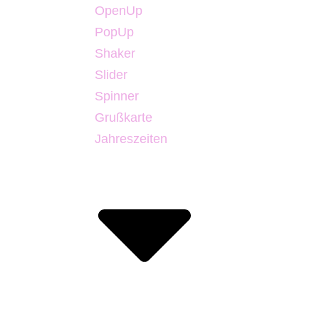
OpenUp
PopUp
Shaker
Slider
Spinner
Grußkarte
Jahreszeiten