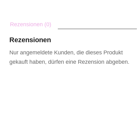
Rezensionen (0)
Rezensionen
Nur angemeldete Kunden, die dieses Produkt
gekauft haben, dürfen eine Rezension abgeben.
Shaker-Karte Sektgläser Pink Weiß
5,00
€
zzgl.
Versandkosten